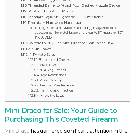
Threaded Barrel to Attach Your Desired Muzzle Device
30 Round US Palm Magazine
Standard Style AK Sights for Full-Size Models
Premium Hardwood Handguards
Listing is for Mini Draco Pistol and (1) magazine, other
accessories like pistol brace and clear WBP mag are NOT
INCLUDED.
Where to Buy Find Mini Draco for Sale in the USA
3. Gun Shows
4. Private Sales
1. Background Checks
2. State Laws
3. NFA Regulations
4. Age Restrictions
1. Proper Storage
2. Regular Maintenance
3. Training and Practice
4. Know the Laws
Mini Draco for Sale: Your Guide to
Purchasing This Coveted Firearm
Mini Draco
has garnered significant attention in the