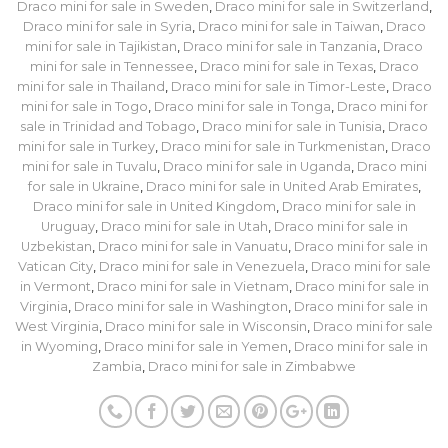
Draco mini for sale in Sweden
,
Draco mini for sale in Switzerland
,
Draco mini for sale in Syria
,
Draco mini for sale in Taiwan
,
Draco
mini for sale in Tajikistan
,
Draco mini for sale in Tanzania
,
Draco
mini for sale in Tennessee
,
Draco mini for sale in Texas
,
Draco
mini for sale in Thailand
,
Draco mini for sale in Timor-Leste
,
Draco
mini for sale in Togo
,
Draco mini for sale in Tonga
,
Draco mini for
sale in Trinidad and Tobago
,
Draco mini for sale in Tunisia
,
Draco
mini for sale in Turkey
,
Draco mini for sale in Turkmenistan
,
Draco
mini for sale in Tuvalu
,
Draco mini for sale in Uganda
,
Draco mini
for sale in Ukraine
,
Draco mini for sale in United Arab Emirates
,
Draco mini for sale in United Kingdom
,
Draco mini for sale in
Uruguay
,
Draco mini for sale in Utah
,
Draco mini for sale in
Uzbekistan
,
Draco mini for sale in Vanuatu
,
Draco mini for sale in
Vatican City
,
Draco mini for sale in Venezuela
,
Draco mini for sale
in Vermont
,
Draco mini for sale in Vietnam
,
Draco mini for sale in
Virginia
,
Draco mini for sale in Washington
,
Draco mini for sale in
West Virginia
,
Draco mini for sale in Wisconsin
,
Draco mini for sale
in Wyoming
,
Draco mini for sale in Yemen
,
Draco mini for sale in
Zambia
,
Draco mini for sale in Zimbabwe