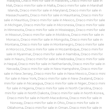
Malaysia
,
Draco mini for sale in Maldives
,
Draco mini for sale in
Mali
,
Draco mini for sale in Malta
,
Draco mini for sale in Marshall
Islands
,
Draco mini for sale in Maryland
,
Draco mini for sale in
Massachusetts
,
Draco mini for sale in Mauritania
,
Draco mini for
sale in Mauritius
,
Draco mini for sale in Mexico
,
Draco mini for sale
in Michigan
,
Draco mini for sale in Micronesia
,
Draco mini for sale
in Minnesota
,
Draco mini for sale in Mississippi
,
Draco mini for sale
in Missouri
,
Draco mini for sale in Moldova
,
Draco mini for sale in
Monaco
,
Draco mini for sale in Mongolia
,
Draco mini for sale in
Montana
,
Draco mini for sale in Montenegro
,
Draco mini for sale
in Morocco
,
Draco mini for sale in Mozambique
,
Draco mini for
sale in Myanmar
,
Draco mini for sale in Namibia
,
Draco mini for
sale in Nauru
,
Draco mini for sale in Nebraska
,
Draco mini for sale
in Nepal
,
Draco mini for sale in Netherlands
,
Draco mini for sale in
Nevada
,
Draco mini for sale in New Hampshire
,
Draco mini for
sale in New Jersey
,
Draco mini for sale in New Mexico
,
Draco mini
for sale in New York
,
Draco mini for sale in New Zealand
,
Draco
mini for sale in Nicaragua
,
Draco mini for sale in Niger
,
Draco mini
for sale in Nigeria
,
Draco mini for sale in North Carolina
,
Draco
mini for sale in North Dakota
,
Draco mini for sale in North Korea
,
Draco mini for sale in North Macedonia
,
Draco mini for sale in
Norway
,
Draco mini for sale in Ohio
,
Draco mini for sale in
Oklahoma
,
Draco mini for sale in Oman
,
Draco mini for sale in