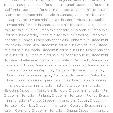
Burkina Faso
,
Draco mini for sale in Burundi
,
Draco mini for sale in
California
,
Draco mini for sale in Cambodia
,
Draco mini for sale in
Cameroon
,
Draco mini for sale in Canada
,
Draco mini for sale in
Cape Verde
,
Draco mini for sale in Central African Republic
,
Draco mini for sale in Chad
,
Draco mini for sale in Chile
,
Draco
mini for sale in China
,
Draco mini for sale in Colombia
,
Draco mini
for sale in Colorado
,
Draco mini for sale in Comoros
,
Draco mini
for sale in Congo
,
Draco mini for sale in Connecticut
,
Draco mini
for sale in Costa Rica
,
Draco mini for sale in Côte d'Ivoire
,
Draco
mini for sale in Croatia
,
Draco mini for sale in Cuba
,
Draco mini for
sale in Cyprus
,
Draco mini for sale in Czech Republic
,
Draco mini
for sale in Delaware
,
Draco mini for sale in Denmark
,
Draco mini
for sale in Djibouti
,
Draco mini for sale in Dominica
,
Draco mini for
sale in Dominican Republic
,
Draco mini for sale in Ecuador
,
Draco mini for sale in Egypt
,
Draco mini for sale in El Salvador
,
Draco mini for sale in Equatorial Guinea
,
Draco mini for sale in
Eritrea
,
Draco mini for sale in Estonia
,
Draco mini for sale in
Eswatini
,
Draco mini for sale in Ethiopia
,
Draco mini for sale in Fiji
,
Draco mini for sale in Finland
,
Draco mini for sale in Florida
,
Draco
mini for sale in France
,
Draco mini for sale in Gabon
,
Draco mini
for sale in Gambia
,
Draco mini for sale in Georgia
,
Draco mini for
sale in Germany
,
Draco mini for sale in Ghana
,
Draco mini for sale