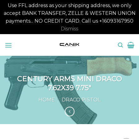
Use FFL address as your shipping address, we only
accept BANK TRANSFER, ZELLE & WESTERN UNION
payments... NO CREDIT CARD. Call us +16093167950
Dismiss
Skip
to
content
CENTURY ARMS MINI DRACO
7.62X39 7.75″
HOME
DRACO PISTOL
/