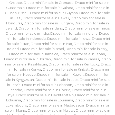
in Greece
,
Draco mini for sale in Grenada
,
Draco mini for sale in
Guatemala
,
Draco mini for sale in Guinea
,
Draco mini for sale in
Guinea-Bissau
,
Draco mini for sale in Guyana
,
Draco mini for sale
in Haiti
,
Draco mini for sale in Hawaii
,
Draco mini for sale in
Honduras
,
Draco mini for sale in Hungary
,
Draco mini for sale in
Iceland
,
Draco mini for sale in Idaho
,
Draco mini for sale in Illinois
,
Draco mini for sale in India
,
Draco mini for sale in Indiana
,
Draco
mini for sale in Indonesia
,
Draco mini for sale in Iowa
,
Draco mini
for sale in Iran
,
Draco mini for sale in Iraq
,
Draco mini for sale in
Ireland
,
Draco mini for sale in Israel
,
Draco mini for sale in Italy
,
Draco mini for sale in Jamaica
,
Draco mini for sale in Japan
,
Draco mini for sale in Jordan
,
Draco mini for sale in Kansas
,
Draco
mini for sale in Kazakhstan
,
Draco mini for sale in Kentucky
,
Draco
mini for sale in Kenya
,
Draco mini for sale in Kiribati
,
Draco mini
for sale in Kosovo
,
Draco mini for sale in Kuwait
,
Draco mini for
sale in Kyrgyzstan
,
Draco mini for sale in Laos
,
Draco mini for sale
in Latvia
,
Draco mini for sale in Lebanon
,
Draco mini for sale in
Lesotho
,
Draco mini for sale in Liberia
,
Draco mini for sale in
Libya
,
Draco mini for sale in Liechtenstein
,
Draco mini for sale in
Lithuania
,
Draco mini for sale in Louisiana
,
Draco mini for sale in
Luxembourg
,
Draco mini for sale in Madagascar
,
Draco mini for
sale in Maine
,
Draco mini for sale in Malawi
,
Draco mini for sale in