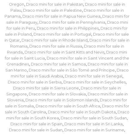
Oregon
,
Draco mini for sale in Pakistan
,
Draco mini for sale in
Palau
,
Draco mini for sale in Palestine
,
Draco mini for sale in
Panama
,
Draco mini for sale in Papua New Guinea
,
Draco mini for
sale in Paraguay
,
Draco mini for sale in Pennsylvania
,
Draco mini
for sale in Peru
,
Draco mini for sale in Philippines
,
Draco mini for
sale in Poland
,
Draco mini for sale in Portugal
,
Draco mini for sale
in Qatar
,
Draco mini for sale in Rhode Island
,
Draco mini for sale in
Romania
,
Draco mini for sale in Russia
,
Draco mini for sale in
Rwanda
,
Draco mini for sale in Saint Kitts and Nevis
,
Draco mini
for sale in Saint Lucia
,
Draco mini for sale in Saint Vincent and the
Grenadines
,
Draco mini for sale in Samoa
,
Draco mini for sale in
San Marino
,
Draco mini for sale in São Tomé and Príncipe
,
Draco
mini for sale in Saudi Arabia
,
Draco mini for sale in Senegal
,
Draco mini for sale in Serbia
,
Draco mini for sale in Seychelles
,
Draco mini for sale in Sierra Leone
,
Draco mini for sale in
Singapore
,
Draco mini for sale in Slovakia
,
Draco mini for sale in
Slovenia
,
Draco mini for sale in Solomon Islands
,
Draco mini for
sale in Somalia
,
Draco mini for sale in South Africa
,
Draco mini for
sale in South Carolina
,
Draco mini for sale in South Dakota
,
Draco
mini for sale in South Korea
,
Draco mini for sale in South Sudan
,
Draco mini for sale in Spain
,
Draco mini for sale in Sri Lanka
,
Draco mini for sale in Sudan
,
Draco mini for sale in Suriname
,