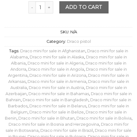
Quantity
ADD TO CART
SKU:
N/A
Category:
Draco pistol
Tags:
Draco mini for sale in Afghanistan
,
Draco mini for sale in
Alabama
,
Draco mini for sale in Alaska
,
Draco mini for sale in
Albania
,
Draco mini for sale in Algeria
,
Draco mini for sale in
Andorra
,
Draco mini for sale in Angola
,
Draco mini for sale in
Argentina
,
Draco mini for sale in Arizona
,
Draco mini for sale in
Arkansas
,
Draco mini for sale in Armenia
,
Draco mini for sale in
Australia
,
Draco mini for sale in Austria
,
Draco mini for sale in
Azerbaijan
,
Draco mini for sale in Bahamas
,
Draco mini for sale in
Bahrain
,
Draco mini for sale in Bangladesh
,
Draco mini for sale in
Barbados
,
Draco mini for sale in Belarus
,
Draco mini for sale in
Belgium
,
Draco mini for sale in Belize
,
Draco mini for sale in
Benin
,
Draco mini for sale in Bhutan
,
Draco mini for sale in Bolivia
,
Draco mini for sale in Bosnia and Herzegovina
,
Draco mini for
sale in Botswana
,
Draco mini for sale in Brazil
,
Draco mini for sale
in Brunei
,
Draco mini for sale in Bulgaria
,
Draco mini for sale in